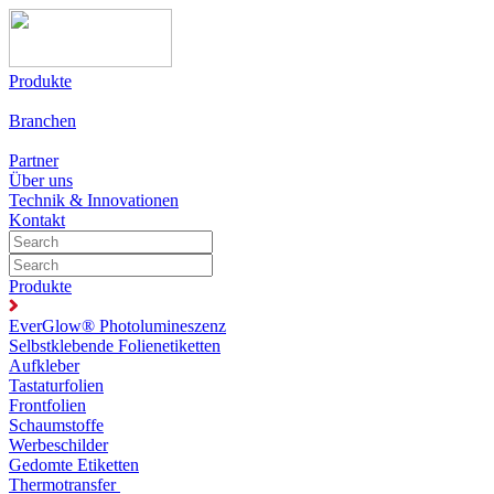
Produkte
Branchen
Partner
Über uns
Technik & Innovationen
Kontakt
Produkte
EverGlow® Photolumineszenz
Selbstklebende Folienetiketten
Aufkleber
Tastaturfolien
Frontfolien
Schaumstoffe
Werbeschilder
Gedomte Etiketten
Thermotransfer