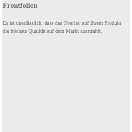
folien
nerlässlich, dass das Overlay auf Ihrem Produkt
ste Qualität auf dem Markt ausstrahlt.
Aufkl
Es ist u
Produkt